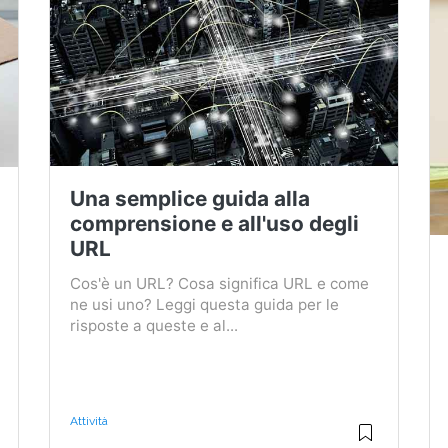
Una semplice guida alla
comprensione e all'uso degli
URL
Cos'è un URL? Cosa significa URL e come
ne usi uno? Leggi questa guida per le
risposte a queste e al...
Attività