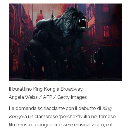
Il burattino King Kong a Broadway.
Angela Weiss / AFP / Getty Images
La domanda schiacciante con il debutto di
King
Kong
era un clamoroso "perché?"Nulla nel famoso
film mostro piange per essere musicalizzato, e il