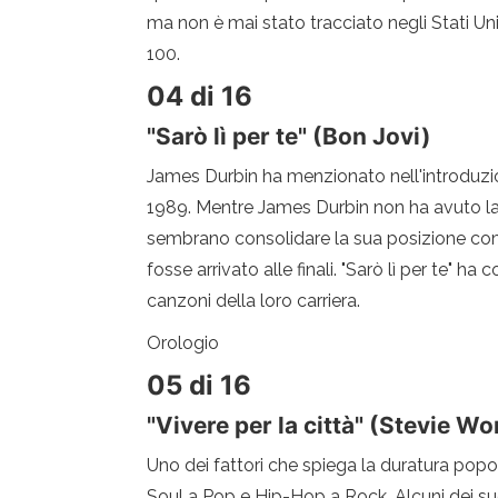
ma non è mai stato tracciato negli Stati Un
100.
04 di 16
"Sarò lì per te" (Bon Jovi)
James Durbin ha menzionato nell'introduzion
1989. Mentre James Durbin non ha avuto la 
sembrano consolidare la sua posizione come f
fosse arrivato alle finali. "Sarò lì per te" 
canzoni della loro carriera.
Orologio
05 di 16
"Vivere per la città" (Stevie W
Uno dei fattori che spiega la duratura pop
Soul a Pop e Hip-Hop a Rock. Alcuni dei su