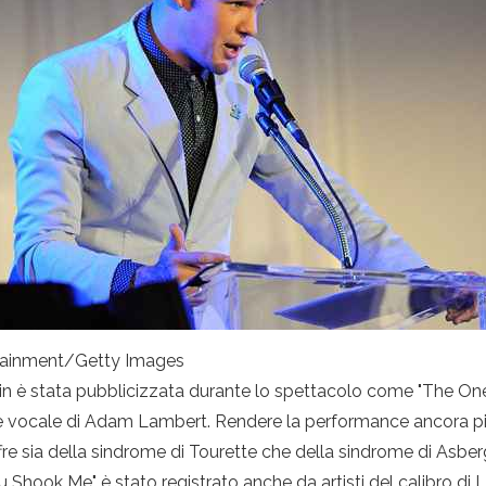
tainment/Getty Images
bin è stata pubblicizzata durante lo spettacolo come "The On
le vocale di Adam Lambert. Rendere la performance ancora più
re sia della sindrome di Tourette che della sindrome di Asb
hook Me" è stato registrato anche da artisti del calibro di L