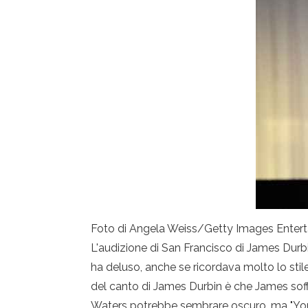
Foto di Angela Weiss/Getty Images Enter
L'audizione di San Francisco di James Dur
ha deluso, anche se ricordava molto lo sti
del canto di James Durbin è che James soff
Waters potrebbe sembrare oscuro, ma "You S