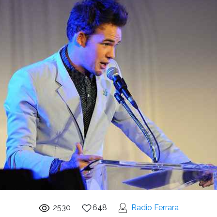
2530
648
Radio Ferrara