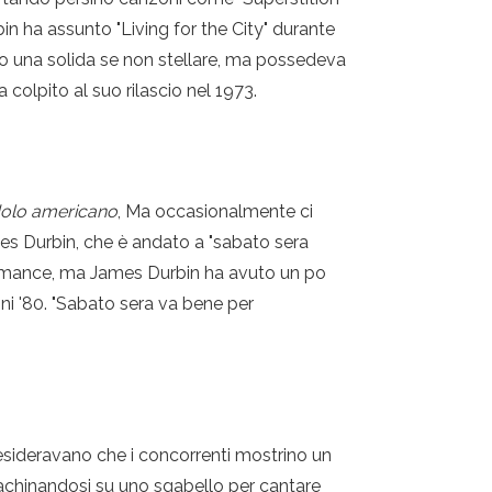
in ha assunto "Living for the City" durante
ato una solida se non stellare, ma possedeva
colpito al suo rilascio nel 1973.
dolo americano
, Ma occasionalmente ci
mes Durbin, che è andato a "sabato sera
formance, ma James Durbin ha avuto un po
nni '80. "Sabato sera va bene per
desideravano che i concorrenti mostrino un
 achinandosi su uno sgabello per cantare