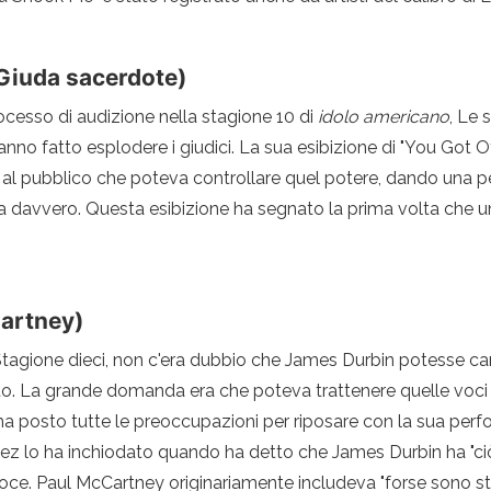
(Giuda sacerdote)
cesso di audizione nella stagione 10 di
idolo americano
, Le 
nno fatto esplodere i giudici. La sua esibizione di "You Got O
e al pubblico che poteva controllare quel potere, dando una 
a davvero. Questa esibizione ha segnato la prima volta che 
Cartney)
tagione dieci, non c'era dubbio che James Durbin potesse ca
to. La grande domanda era che poteva trattenere quelle voci 
a posto tutte le preoccupazioni per riposare con la sua perfo
ez lo ha inchiodato quando ha detto che James Durbin ha "ciò 
oce. Paul McCartney originariamente includeva "forse sono stu