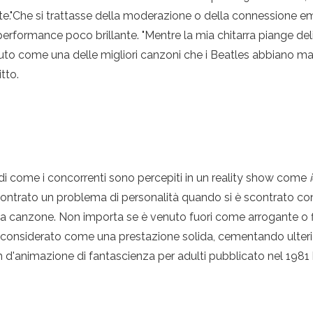
nte."Che si trattasse della moderazione o della connessione 
performance poco brillante. "Mentre la mia chitarra piange d
 come una delle migliori canzoni che i Beatles abbiano mai r
tto.
i come i concorrenti sono percepiti in un reality show come
ntrato un problema di personalità quando si è scontrato con
ella canzone. Non importa se è venuto fuori come arrogante o fi
 considerato come una prestazione solida, cementando ulter
lm d'animazione di fantascienza per adulti pubblicato nel 1981