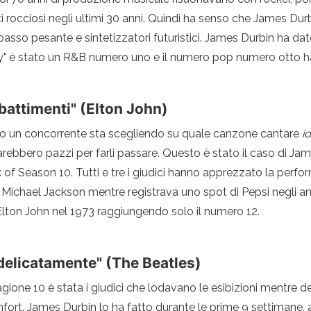
 rocciosi negli ultimi 30 anni. Quindi ha senso che James Durb
basso pesante e sintetizzatori futuristici. James Durbin ha d
City" è stato un R&B numero uno e il numero pop numero otto ha 
battimenti" (Elton John)
ando un concorrente sta scegliendo su quale canzone cantare
i
arebbero pazzi per farli passare. Questo è stato il caso di Ja
 of Season 10. Tutti e tre i giudici hanno apprezzato la per
di Michael Jackson mentre registrava uno spot di Pepsi negli a
i Elton John nel 1973 raggiungendo solo il numero 12.
 delicatamente" (The Beatles)
agione 10 è stata i giudici che lodavano le esibizioni mentre 
mfort. James Durbin lo ha fatto durante le prime 9 settimane,