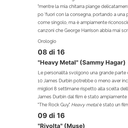
"mentre la mia chitarra piange delicatame
po 'fuori con la consegna, portando a una 
come singolo, ma è ampiamente riconosciuto
canzoni che George Harrison abbia mai scri
Orologio
08 di 16
"Heavy Metal" (Sammy Hagar)
Le personalità svolgono una grande parte d
10 James Durbin potrebbe o meno aver inco
migliori 8 settimane rispetto alla scelta d
James Durbin dal film è stato ampiamente
"The Rock Guy."
Heavy metal
è stato un fi
09 di 16
"Rivolta" (Muse)