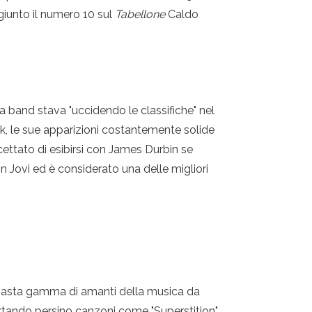
giunto il numero 10 sul
Tabellone
Caldo
a band stava "uccidendo le classifiche" nel
k, le sue apparizioni costantemente solide
ccettato di esibirsi con James Durbin se
Bon Jovi ed è considerato una delle migliori
a vasta gamma di amanti della musica da
rtando persino canzoni come "Superstition"