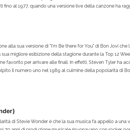
iti fino al 1977, quando una versione live della canzone ha rag
e alla sua versione di "I'm Be there for You" di Bon Jovi che l
sua migliore esibizione della stagione durante la Top 12 Wee
avorito per arrivare alle finali. In effetti, Steven Tyler ha a
ha colpito il numero uno nel 1989 al culmine della popolarità di 
onder)
olarità di Stevie Wonder è che la sua musica fa appello a un
oi 70 anni di produzione musicale risuonavano con rocker, po