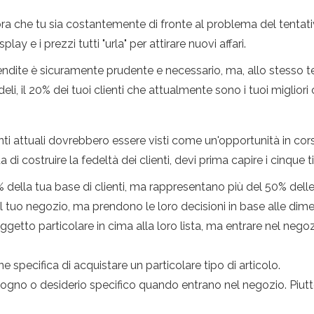
ra che tu sia costantemente di fronte al problema del tentativ
lay e i prezzi tutti "urla" per attirare nuovi affari.
ndite è sicuramente prudente e necessario, ma, allo stesso temp
li, il 20% dei tuoi clienti che attualmente sono i tuoi migliori c
clienti attuali dovrebbero essere visti come un'opportunità in c
di costruire la fedeltà dei clienti, devi prima capire i cinque tipi
della tua base di clienti, ma rappresentano più del 50% delle
 tuo negozio, ma prendono le loro decisioni in base alle dim
getto particolare in cima alla loro lista, ma entrare nel nego
e specifica di acquistare un particolare tipo di articolo.
ogno o desiderio specifico quando entrano nel negozio. Piutt