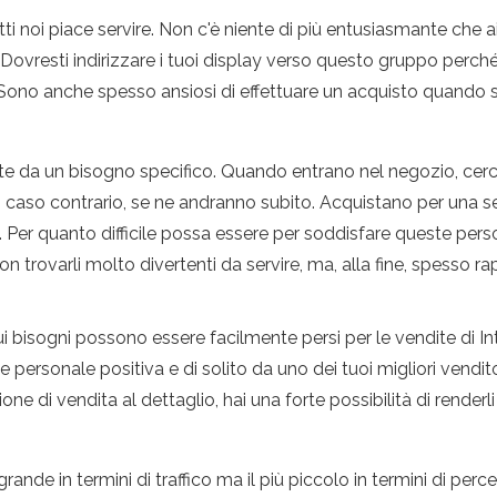
ti noi piace servire. Non c'è niente di più entusiasmante che ai
Dovresti indirizzare i tuoi display verso questo gruppo perché t
ono anche spesso ansiosi di effettuare un acquisto quando si 
te da un bisogno specifico. Quando entrano nel negozio, ce
n caso contrario, se ne andranno subito. Acquistano per una se
 Per quanto difficile possa essere per soddisfare queste pers
on trovarli molto divertenti da servire, ma, alla fine, spesso 
sui bisogni possono essere facilmente persi per le vendite di In
personale positiva e di solito da uno dei tuoi migliori venditori
e di vendita al dettaglio, hai una forte possibilità di renderli f
rande in termini di traffico ma il più piccolo in termini di per