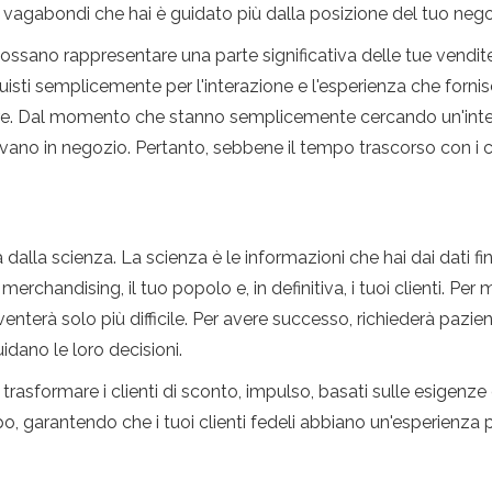
vagabondi che hai è guidato più dalla posizione del tuo negozi
possano rappresentare una parte significativa delle tue vendi
sti semplicemente per l'interazione e l'esperienza che fornis
iare. Dal momento che stanno semplicemente cercando un'inte
evano in negozio. Pertanto, sebbene il tempo trascorso con i cl
alla scienza. La scienza è le informazioni che hai dai dati finan
erchandising, il tuo popolo e, in definitiva, i tuoi clienti. Per 
nterà solo più difficile. Per avere successo, richiederà pazi
idano le loro decisioni.
asformare i clienti di sconto, impulso, basati sulle esigenze e p
mpo, garantendo che i tuoi clienti fedeli abbiano un'esperienza
.