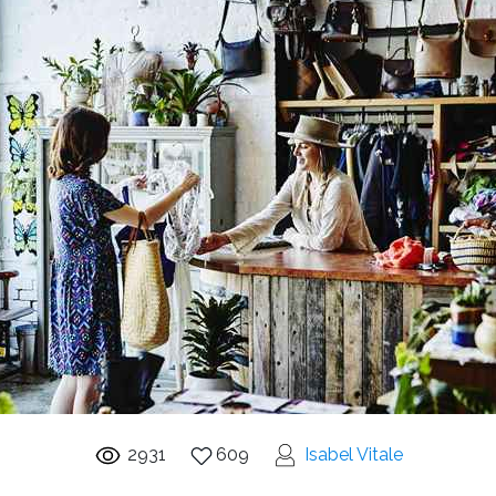
2931
609
Isabel Vitale