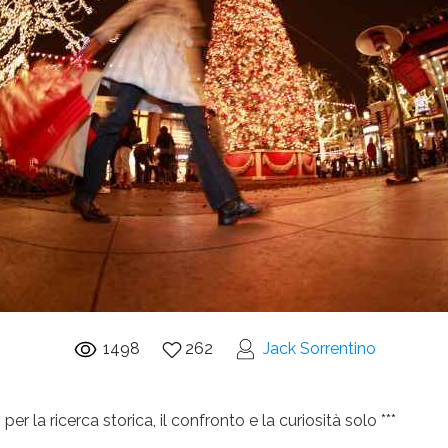
1498
262
Jack Sorrentino
per la ricerca storica, il confronto e la curiosità solo ***