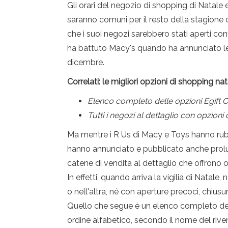
Gli orari del negozio di shopping di Natale
saranno comuni per il resto della stagione
che i suoi negozi sarebbero stati aperti con
ha battuto Macy's quando ha annunciato le s
dicembre.
Correlati: le migliori opzioni di shopping na
Elenco completo delle opzioni Egift Ca
Tutti i negozi al dettaglio con opzioni
Ma mentre i R Us di Macy e Toys hanno rubato
hanno annunciato e pubblicato anche prolun
catene di vendita al dettaglio che offrono or
In effetti, quando arriva la vigilia di Natal
o nell'altra, né con aperture precoci, chiu
Quello che segue è un elenco completo del
ordine alfabetico, secondo il nome del rive