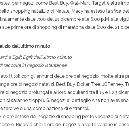
 estesi per negozi come Best Buy, Wal-Mart, Target e altre imp
 dello shopping natalizio di Natale. Macy ha esteso la sfida 
tinuamente dalle 7:00 del 21 dicembre alle 6:00 p.M. alla vigi
ue prime ore di shopping di maratona dalle 6:00 del 21 dicemb
talizio dell'ultimo minuto
rd e Egift Egift dell'ultimo minuto
 di raccolta in negozio istantanee
 i titoli con gli annunci delle ore del negozio, molte altre pr
ga ore di negozi natalizi. Best Buy, Dollar Tree, JCPenney, 
e di negozio prolungate ai loro acquirenti tra il 15 e il 23 dic
e, non ci saranno troppi u.S. negozi al dettaglio che non avevan
sure tardive o una combinazione di entrambi.
le ore estese del negozio di shopping per le vacanze di Nata
nditore. Ricorda che le ore del negozio a volte variano in bas