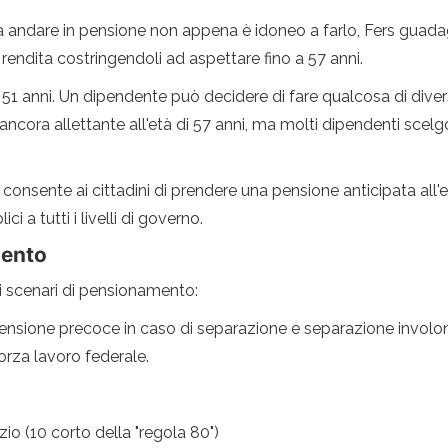
dare in pensione non appena è idoneo a farlo, Fers guadagna a
 rendita costringendoli ad aspettare fino a 57 anni.
di 51 anni. Un dipendente può decidere di fare qualcosa di di
ancora allettante all'età di 57 anni, ma molti dipendenti scelgo
onsente ai cittadini di prendere una pensione anticipata all'et
i a tutti i livelli di governo.
mento
ri scenari di pensionamento:
pensione precoce in caso di separazione e separazione involont
forza lavoro federale.
io (10 corto della "regola 80")