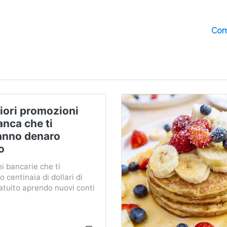
Come
iori promozioni
anca che ti
anno denaro
o
i bancarie che ti
 centinaia di dollari di
atuito aprendo nuovi conti