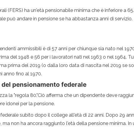
erali (FERS) ha un'età pensionabile minima che è inferiore a 6
ale può andare in pensione se ha abbastanza anni di servizio. 
endenti ammissibili è di 57 anni per chiunque sia nato nel 197
ima del 1948 e 56 per i lavoratori nati nel 1963 o nel 1964. Tut
a prima del 2019 (o dalla loro data di nascita nel 2019 se sono
 anno fino al 1970.
à del pensionamento federale
lizza la "regola 80."Ciò afferma che un dipendente deve raggi
ere idonei per la pensione.
federale subito dopo il college all'età di 22 anni. Dopo 29 anni d
 ma non ha ancora raggiunto l'età della pensione minima. In un