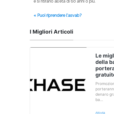
e si ritirano all'età di 60 anni o più.
« Puoi riprendere l'asvab?
I Migliori Articoli
Le migl
della b
porter
gratuit
Promozion
porteranno
denaro gr
ba...
Attività